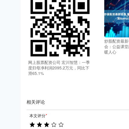
炒股配资最新
会：公益课堂融
暖人心
网上股票配资公司 宏川智慧：一季
度归母净利润2095.2万元，同比下
滑65.1%
相关评论
本文评分
*