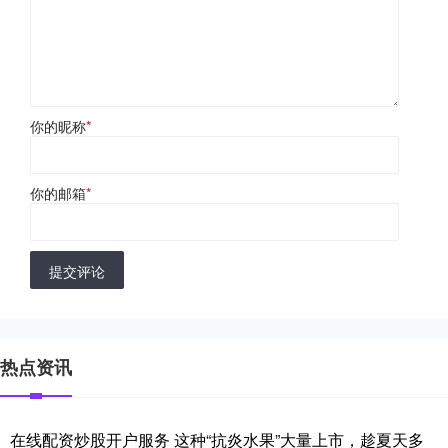
你的昵称
*
你的邮箱
*
提交评论
热点资讯
在线配资炒股开户服务 这种“抗炎水果”大量上市，趁夏天多