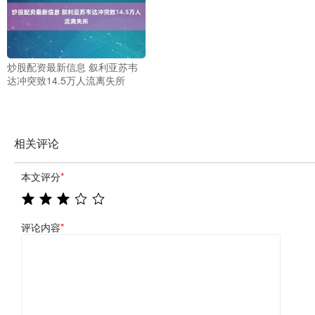
炒股配资最新信息 叙利亚苏韦
达冲突致14.5万人流离失所
相关评论
本文评分
*
评论内容
*