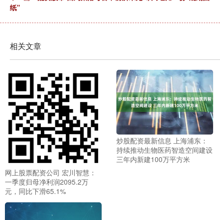
纸”
相关文章
炒股配资最新信息 上海浦东：
持续推动生物医药智造空间建设
三年内新建100万平方米
网上股票配资公司 宏川智慧：
一季度归母净利润2095.2万
元，同比下滑65.1%